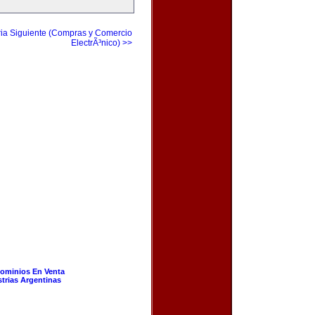
ia Siguiente (Compras y Comercio
ElectrÃ³nico) >>
ominios En Venta
strias Argentinas