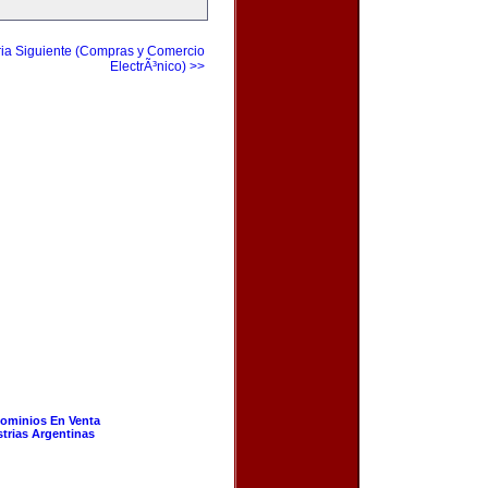
ia Siguiente (Compras y Comercio
ElectrÃ³nico) >>
ominios En Venta
strias Argentinas