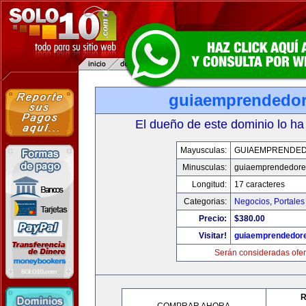
guiaemprendedo
El dueño de este dominio lo ha
Mayusculas:
GUIAEMPRENDE
Minusculas:
guiaemprendedore
Longitud:
17 caracteres
Categorias:
Negocios
,
Portales
Precio:
$380.00
Visitar!
guiaemprendedor
Serán consideradas ofer
R