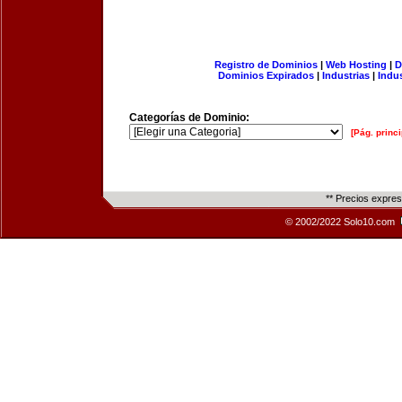
Registro de Dominios
|
Web Hosting
|
D
Dominios Expirados
|
Industrias
|
Indu
Categorías de Dominio:
[Pág. princi
** Precios expre
© 2002/2022 Solo10.com