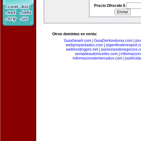
Precio Ofrecido $
Otros dominios en venta:
GuiaGesell.com
|
GuiaDeHonduras.com
|
pr
webpropiedades.com
|
argentinaforexport.
webhostingpro.net
|
asesoriasdenegocios.
ventadeautomoviles.com
|
informacio
informaciondemercados.com
|
publicid