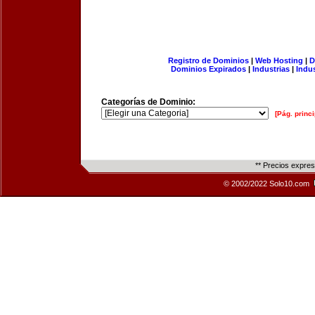
Registro de Dominios
|
Web Hosting
|
D
Dominios Expirados
|
Industrias
|
Indu
Categorías de Dominio:
[Pág. princi
** Precios expre
© 2002/2022 Solo10.com