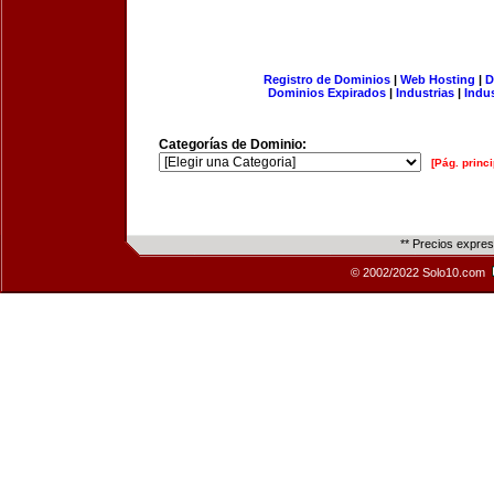
Registro de Dominios
|
Web Hosting
|
D
Dominios Expirados
|
Industrias
|
Indu
Categorías de Dominio:
[Pág. princi
** Precios expre
© 2002/2022 Solo10.com