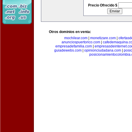
Precio Ofrecido $
Otros dominios en venta:
mochilear.com
|
monetizare.com
|
ofertas
anunciospuertorico.com
|
cafedemaquina.c
empresadefamilia.com
|
empresasdeinternet.c
guiadewebs.com
|
opinionciudadana.com
|
posi
posicionamientocolombia