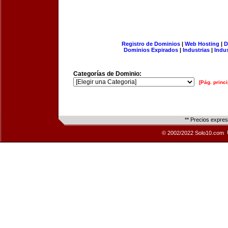
Registro de Dominios
|
Web Hosting
|
D
Dominios Expirados
|
Industrias
|
Indu
Categorías de Dominio:
[Pág. princi
** Precios expre
© 2002/2022 Solo10.com