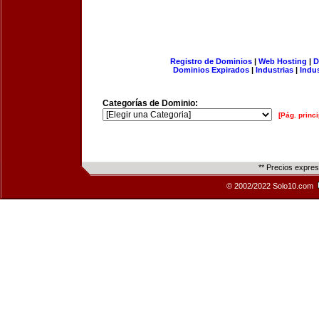
Registro de Dominios
|
Web Hosting
|
D
Dominios Expirados
|
Industrias
|
Indu
Categorías de Dominio:
[Pág. princi
** Precios expre
© 2002/2022 Solo10.com