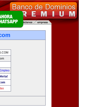
.com
S.COM
com
 Empleo
ferta!
.com
tas