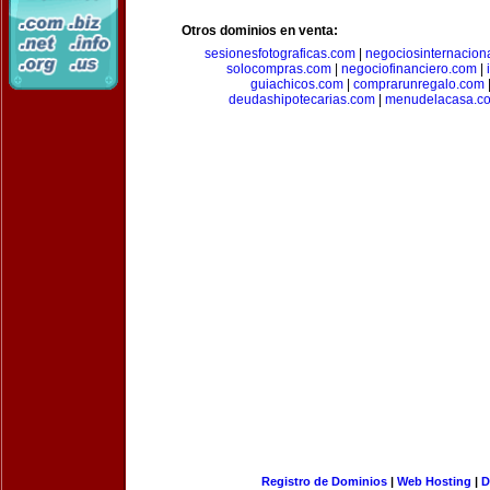
Otros dominios en venta:
sesionesfotograficas.com
|
negociosinternacion
solocompras.com
|
negociofinanciero.com
|
guiachicos.com
|
comprarunregalo.com
deudashipotecarias.com
|
menudelacasa.c
Registro de Dominios
|
Web Hosting
|
D