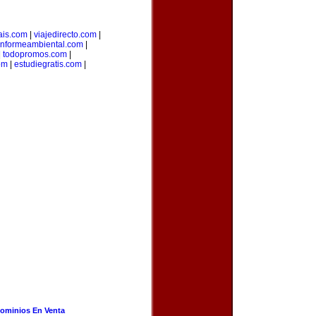
ais.com
|
viajedirecto.com
|
informeambiental.com
|
|
todopromos.com
|
om
|
estudiegratis.com
|
ominios En Venta