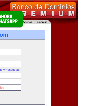
com
smo y Hospedaje
tas