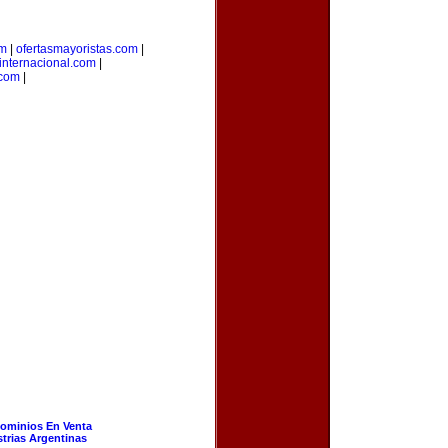
om
|
ofertasmayoristas.com
|
internacional.com
|
.com
|
ominios En Venta
strias Argentinas