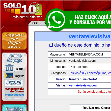
ventatelevisiv
El dueño de este dominio lo ha
Mayusculas:
VENTATELEVISIVA.COM
Minusculas:
ventatelevisiva.com
Longitud:
15 caracteres
Categorias:
TelevisiÃ³n y EspectÃ¡culos
,
Ve
Precio:
Realizar una oferta!
Visitar!
ventatelevisiva.com
Serán consideradas ofer
Realizar una Oferta