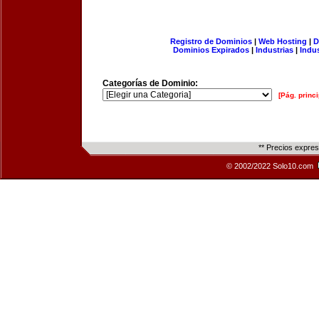
Registro de Dominios
|
Web Hosting
|
D
Dominios Expirados
|
Industrias
|
Indu
Categorías de Dominio:
[Pág. princi
** Precios expre
© 2002/2022 Solo10.com